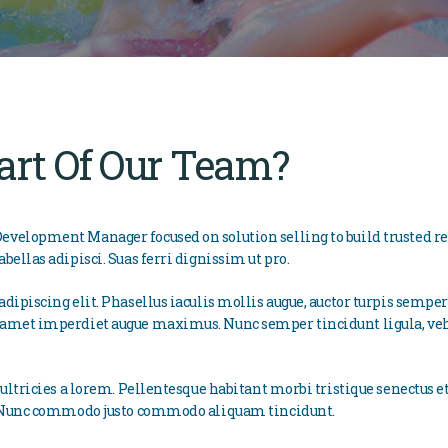
art Of Our Team?
evelopment Manager focused on solution selling to build trusted
bellas adipisci. Suas ferri dignissim ut pro.
dipiscing elit. Phasellus iaculis mollis augue, auctor turpis semper
 amet imperdiet augue maximus. Nunc semper tincidunt ligula, veh
 ultricies a lorem. Pellentesque habitant morbi tristique senectus e
t. Nunc commodo justo commodo aliquam tincidunt.