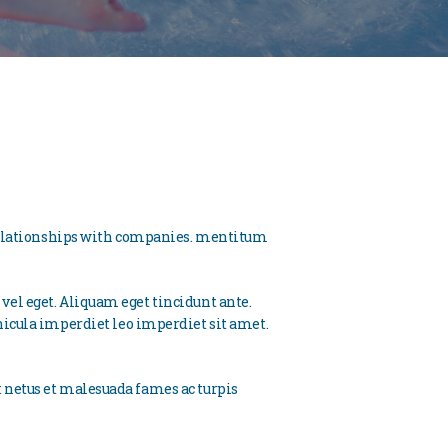
 relationships with companies. mentitum
 vel eget. Aliquam eget tincidunt ante.
icula imperdiet leo imperdiet sit amet.
t netus et malesuada fames ac turpis