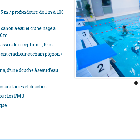
5 m / profondeurs: de 1 m à 1,80
 canon à eau et d’une nage à
90 m
ssin de réception : 1,10 m
rpent cracheur et champignon /
na, d’une douche à seau d’eau
ec sanitaires et douches
pour les PMR
ique