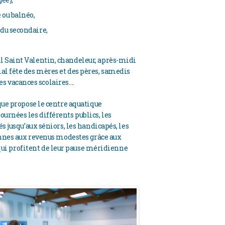
 ou balnéo,
 du secondaire,
al Saint Valentin, chandeleur, après-midi
ial fête des mères et des pères, samedis
s vacances scolaires….
 que propose le centre aquatique
urnées les différents publics, les
és jusqu’aux séniors, les handicapés, les
sonnes aux revenus modestes grâce aux
fs qui profitent de leur pause méridienne