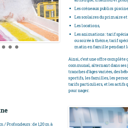
Les créneaux publics piscine
Les scolaires du primaire et
Les locations,
Les animations : tarif spéci
ou soirée à thème, tarif spéc
matin en famille pendant le
Ainsi, c’est une offre complète
communal, alternant dans ses jo
tranches d’âges variées, des béb
sportifs, les familles, les per
tarifs particuliers, et les acti
pour nager.
ine
 m / Profondeurs : de 1,20 m à